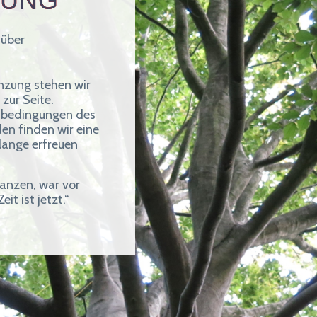
ZUNG
 über
anzung stehen wir
zur Seite.
rtbedingungen des
n finden wir eine
lange erfreuen
lanzen, war vor
it ist jetzt.“